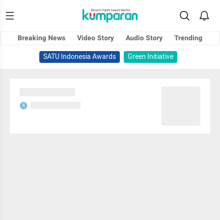
Breaking News
Video Story
Audio Story
Trending
SATU Indonesia Awards
Green Initiative
Sedang memuat...
Sedang memuat...
S