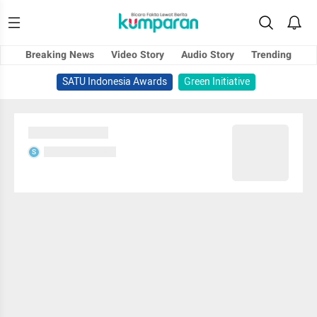
Breaking News
Video Story
Audio Story
Trending
SATU Indonesia Awards
Green Initiative
Sedang memuat...
Sedang memuat...
S