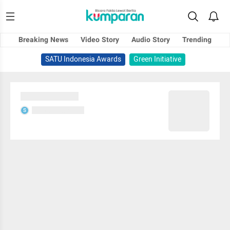
Breaking News
Video Story
Audio Story
Trending
SATU Indonesia Awards
Green Initiative
Sedang memuat...
Sedang memuat...
S