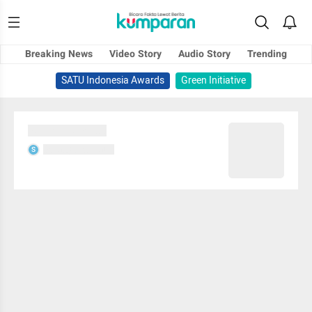
Breaking News
Video Story
Audio Story
Trending
SATU Indonesia Awards
Green Initiative
Sedang memuat...
Sedang memuat...
S