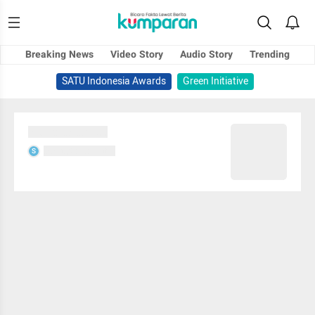
Breaking News
Video Story
Audio Story
Trending
SATU Indonesia Awards
Green Initiative
Sedang memuat...
Sedang memuat...
S