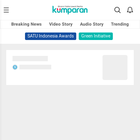
Breaking News
Video Story
Audio Story
Trending
SATU Indonesia Awards
Green Initiative
Sedang memuat...
Sedang memuat...
S