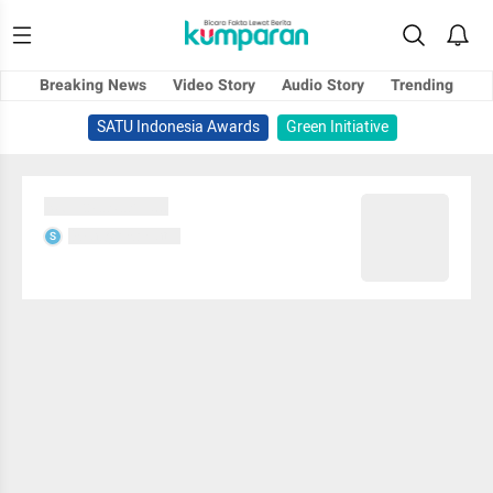
Breaking News
Video Story
Audio Story
Trending
SATU Indonesia Awards
Green Initiative
Sedang memuat...
Sedang memuat...
S