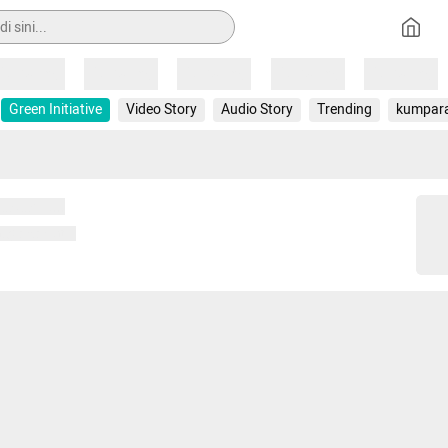
Loading
Loading
Loading
Loading
Loading
Green Initiative
Video Story
Audio Story
Trending
kumpar
 memuat...
ng memuat...