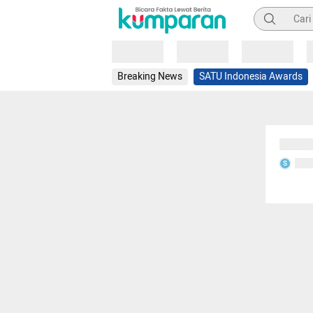
Pencarian
Loading
Loading
Loading
Breaking News
SATU Indonesia Awards
Sedang
Seda
S