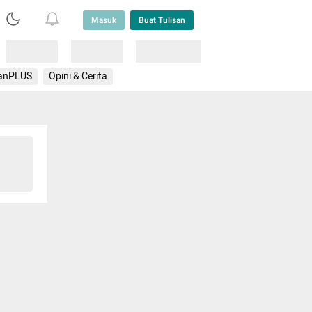
Masuk
Buat Tulisan
Loading
Loading
Lainnya
anPLUS
Opini & Cerita