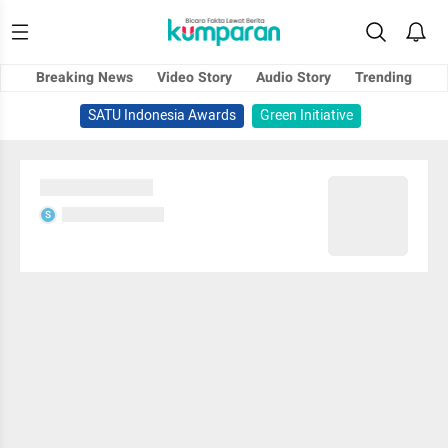
Breaking News
Video Story
Audio Story
Trending
SATU Indonesia Awards
Green Initiative
Sedang memuat...
Sedang memuat...
S