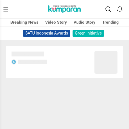
Breaking News
Video Story
Audio Story
Trending
SATU Indonesia Awards
Green Initiative
Sedang memuat...
Sedang memuat...
S