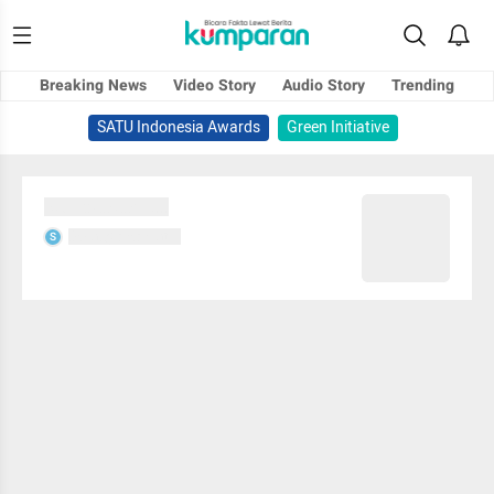
Breaking News
Video Story
Audio Story
Trending
SATU Indonesia Awards
Green Initiative
Sedang memuat...
Sedang memuat...
S