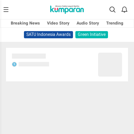
Breaking News
Video Story
Audio Story
Trending
SATU Indonesia Awards
Green Initiative
Sedang memuat...
Sedang memuat...
S