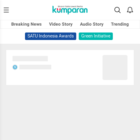
Breaking News
Video Story
Audio Story
Trending
SATU Indonesia Awards
Green Initiative
Sedang memuat...
Sedang memuat...
S