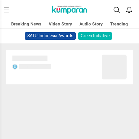
Breaking News
Video Story
Audio Story
Trending
SATU Indonesia Awards
Green Initiative
Sedang memuat...
Sedang memuat...
S