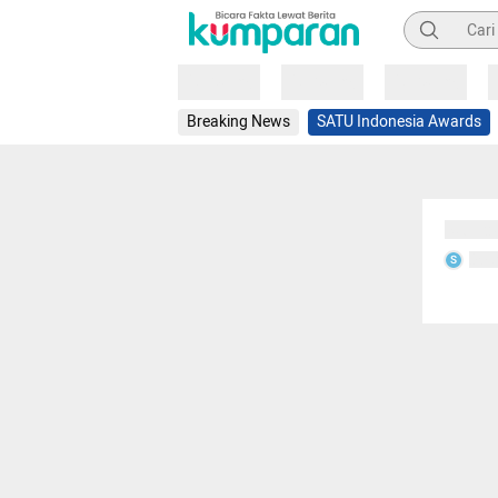
Pencarian
Loading
Loading
Loading
Breaking News
SATU Indonesia Awards
Sedang
Seda
S