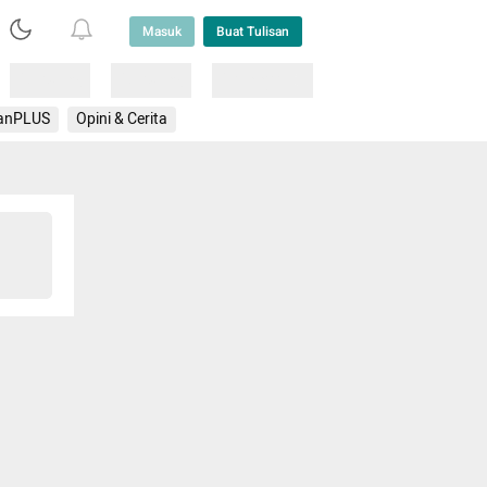
Masuk
Buat Tulisan
Loading
Loading
Lainnya
anPLUS
Opini & Cerita