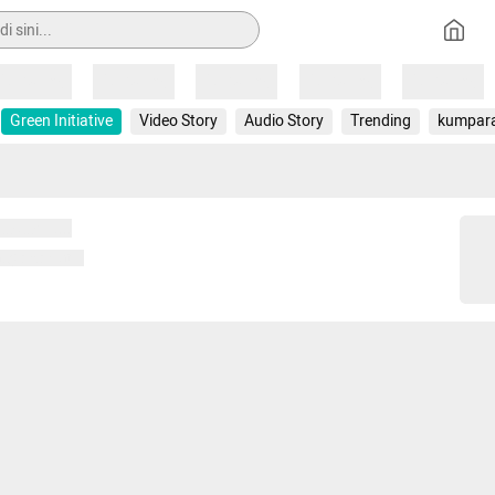
Loading
Loading
Loading
Loading
Loading
Green Initiative
Video Story
Audio Story
Trending
kumpar
 memuat...
ng memuat...