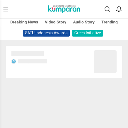
Breaking News
Video Story
Audio Story
Trending
SATU Indonesia Awards
Green Initiative
Sedang memuat...
Sedang memuat...
S