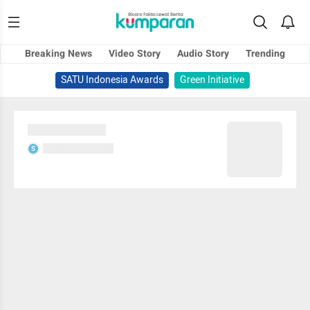
Breaking News
Video Story
Audio Story
Trending
SATU Indonesia Awards
Green Initiative
Sedang memuat...
Sedang memuat...
S