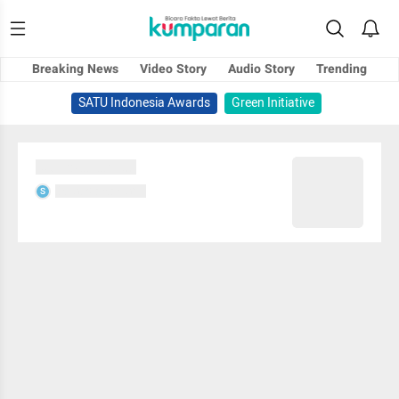
Breaking News
Video Story
Audio Story
Trending
SATU Indonesia Awards
Green Initiative
Sedang memuat...
Sedang memuat...
S