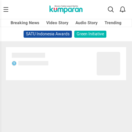
Breaking News
Video Story
Audio Story
Trending
SATU Indonesia Awards
Green Initiative
Sedang memuat...
Sedang memuat...
S