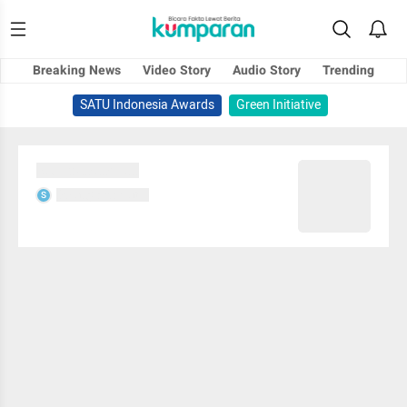
Breaking News
Video Story
Audio Story
Trending
SATU Indonesia Awards
Green Initiative
Sedang memuat...
Sedang memuat...
S