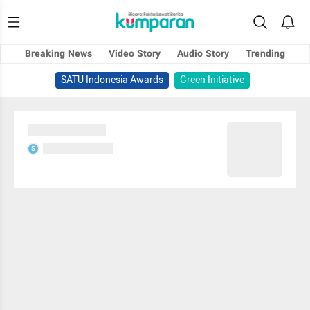
Breaking News
Video Story
Audio Story
Trending
SATU Indonesia Awards
Green Initiative
Sedang memuat...
Sedang memuat...
S