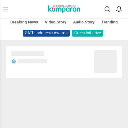
Breaking News
Video Story
Audio Story
Trending
SATU Indonesia Awards
Green Initiative
Sedang memuat...
Sedang memuat...
S