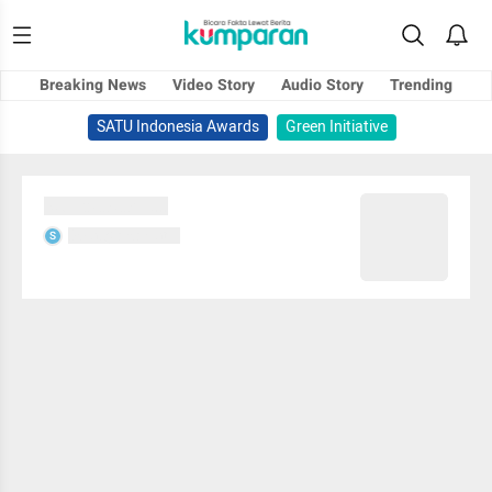
Breaking News
Video Story
Audio Story
Trending
SATU Indonesia Awards
Green Initiative
Sedang memuat...
Sedang memuat...
S