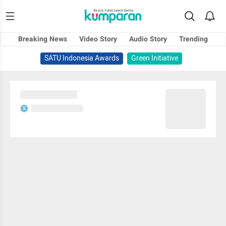
Breaking News
Video Story
Audio Story
Trending
SATU Indonesia Awards
Green Initiative
Sedang memuat...
Sedang memuat...
S