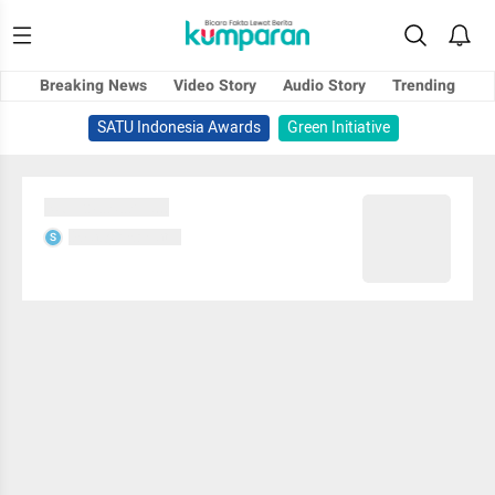
Breaking News
Video Story
Audio Story
Trending
SATU Indonesia Awards
Green Initiative
Sedang memuat...
Sedang memuat...
S