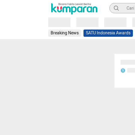
Pencarian
Loading
Loading
Loading
Breaking News
SATU Indonesia Awards
Sedang
Seda
S