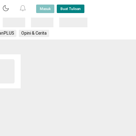
Masuk
Buat Tulisan
Loading
Loading
Lainnya
anPLUS
Opini & Cerita