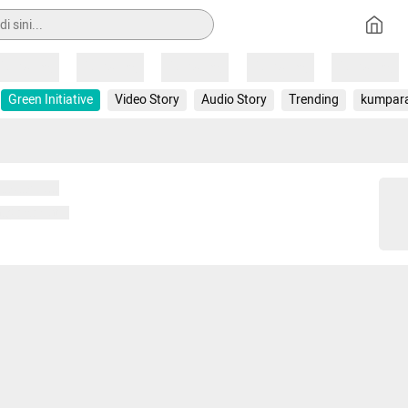
Loading
Loading
Loading
Loading
Loading
Green Initiative
Video Story
Audio Story
Trending
kumpar
 memuat...
ng memuat...