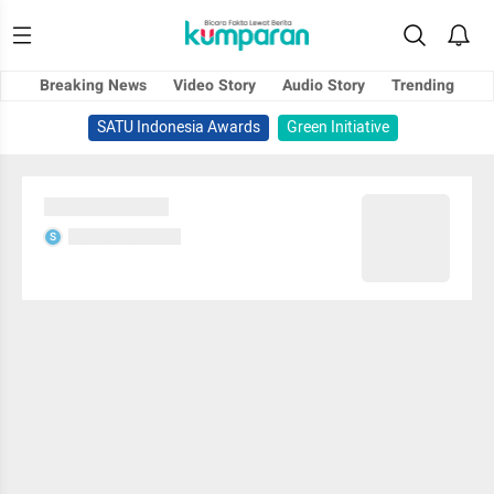
Breaking News
Video Story
Audio Story
Trending
SATU Indonesia Awards
Green Initiative
Sedang memuat...
Sedang memuat...
S