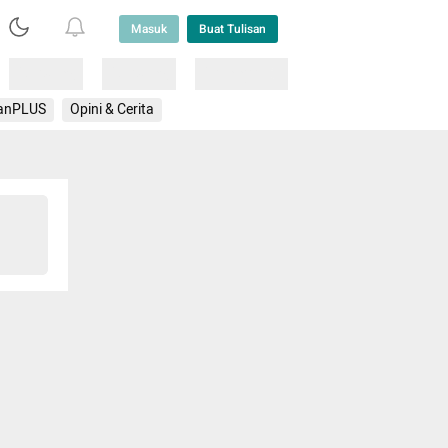
Masuk
Buat Tulisan
Loading
Loading
Lainnya
anPLUS
Opini & Cerita