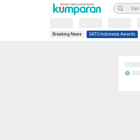
Pencarian
Loading
Loading
Loading
Breaking News
SATU Indonesia Awards
Sedang
Seda
S