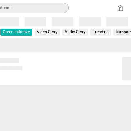
Loading
Loading
Loading
Loading
Loading
Green Initiative
Video Story
Audio Story
Trending
kumpar
 memuat...
ng memuat...