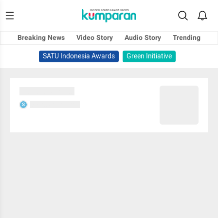
Breaking News
Video Story
Audio Story
Trending
SATU Indonesia Awards
Green Initiative
Sedang memuat...
Sedang memuat...
S