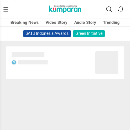
Breaking News
Video Story
Audio Story
Trending
SATU Indonesia Awards
Green Initiative
Sedang memuat...
Sedang memuat...
S