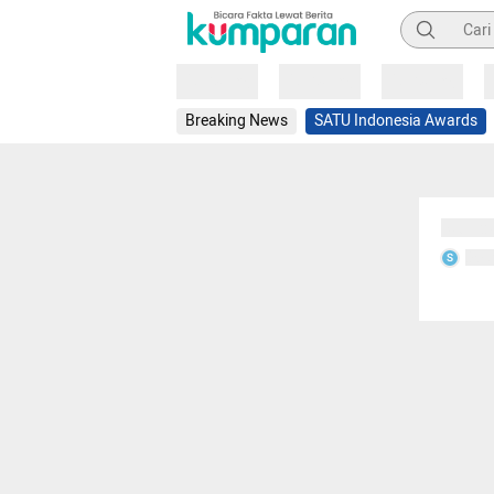
Pencarian
Loading
Loading
Loading
Breaking News
SATU Indonesia Awards
Sedang
Seda
S