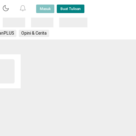
Masuk
Buat Tulisan
Loading
Loading
Lainnya
anPLUS
Opini & Cerita