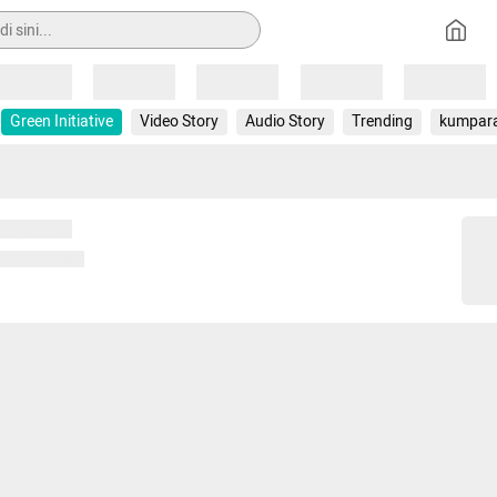
Loading
Loading
Loading
Loading
Loading
Green Initiative
Video Story
Audio Story
Trending
kumpar
 memuat...
ng memuat...