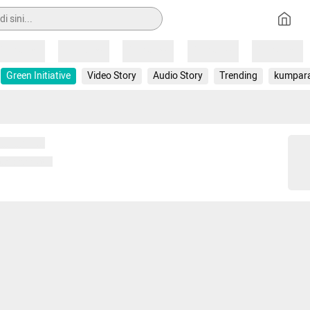
Loading
Loading
Loading
Loading
Loading
Green Initiative
Video Story
Audio Story
Trending
kumpar
 memuat...
ng memuat...