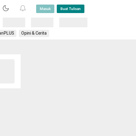
Masuk
Buat Tulisan
Loading
Loading
Lainnya
anPLUS
Opini & Cerita