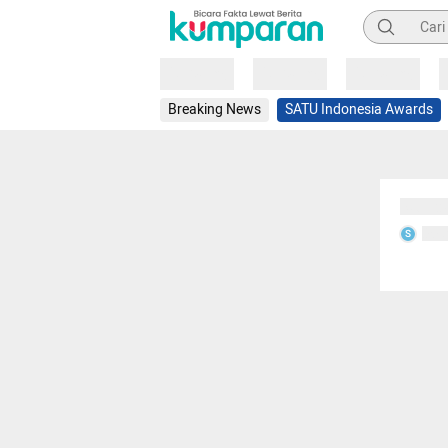
Pencarian
Loading
Loading
Loading
Breaking News
SATU Indonesia Awards
Sedang
Seda
S