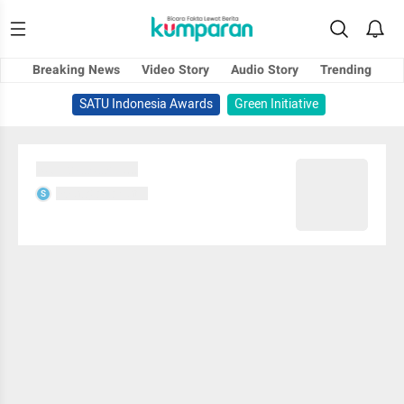
Breaking News
Video Story
Audio Story
Trending
SATU Indonesia Awards
Green Initiative
Sedang memuat...
Sedang memuat...
S