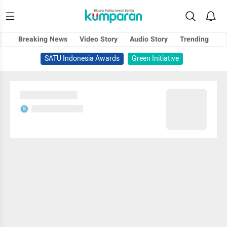
Breaking News
Video Story
Audio Story
Trending
SATU Indonesia Awards
Green Initiative
Sedang memuat...
Sedang memuat...
S