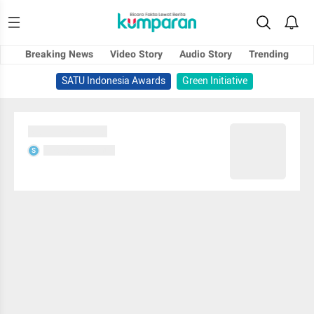
Breaking News
Video Story
Audio Story
Trending
SATU Indonesia Awards
Green Initiative
Sedang memuat...
Sedang memuat...
S