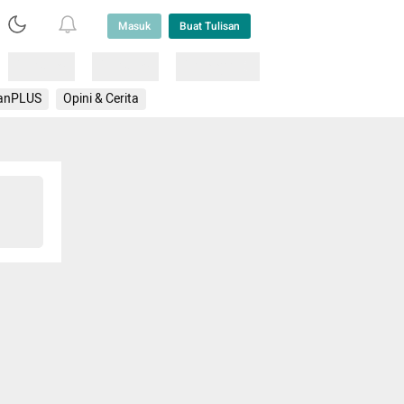
Masuk
Buat Tulisan
Loading
Loading
Lainnya
anPLUS
Opini & Cerita