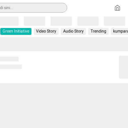
Loading
Loading
Loading
Loading
Loading
Green Initiative
Video Story
Audio Story
Trending
kumpar
 memuat...
ng memuat...