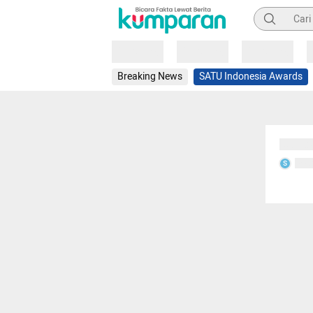
Pencarian
Loading
Loading
Loading
Breaking News
SATU Indonesia Awards
Sedang
Seda
S