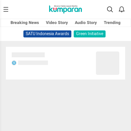
Breaking News
Video Story
Audio Story
Trending
SATU Indonesia Awards
Green Initiative
Sedang memuat...
Sedang memuat...
S