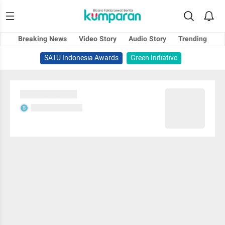
Breaking News
Video Story
Audio Story
Trending
SATU Indonesia Awards
Green Initiative
Sedang memuat...
Sedang memuat...
S