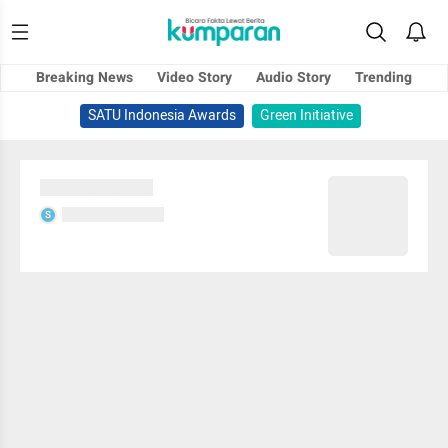
Breaking News
Video Story
Audio Story
Trending
SATU Indonesia Awards
Green Initiative
Sedang memuat...
Sedang memuat...
S