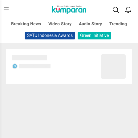
Breaking News
Video Story
Audio Story
Trending
SATU Indonesia Awards
Green Initiative
Sedang memuat...
Sedang memuat...
S