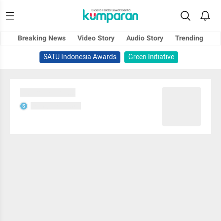
Breaking News
Video Story
Audio Story
Trending
SATU Indonesia Awards
Green Initiative
Sedang memuat...
Sedang memuat...
S