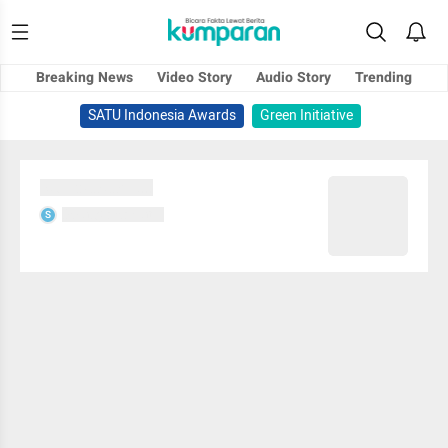
Breaking News
Video Story
Audio Story
Trending
SATU Indonesia Awards
Green Initiative
Sedang memuat...
Sedang memuat...
S