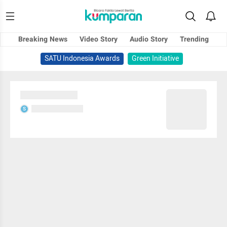
Breaking News
Video Story
Audio Story
Trending
SATU Indonesia Awards
Green Initiative
Sedang memuat...
Sedang memuat...
S