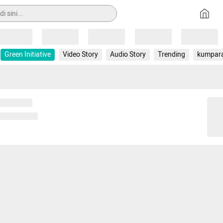
Loading
Loading
Loading
Loading
Loading
Green Initiative
Video Story
Audio Story
Trending
kumpar
 memuat...
ng memuat...