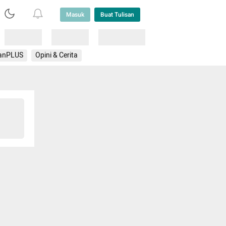
Masuk
Buat Tulisan
Loading
Loading
Lainnya
anPLUS
Opini & Cerita