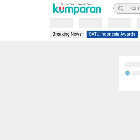
Pencarian
Loading
Loading
Loading
Breaking News
SATU Indonesia Awards
Sedang
Seda
S