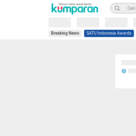
Pencarian
Loading
Loading
Loading
Breaking News
SATU Indonesia Awards
Sedang
Seda
S