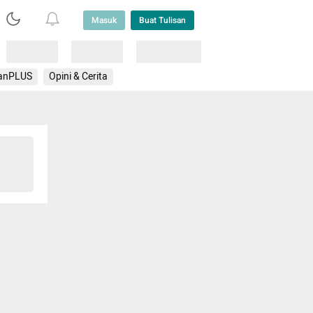
Masuk
Buat Tulisan
Loading
Loading
Lainnya
anPLUS
Opini & Cerita