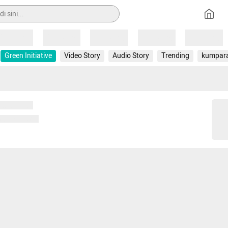
Loading
Loading
Loading
Loading
Loading
Green Initiative
Video Story
Audio Story
Trending
kumpar
 memuat...
ng memuat...