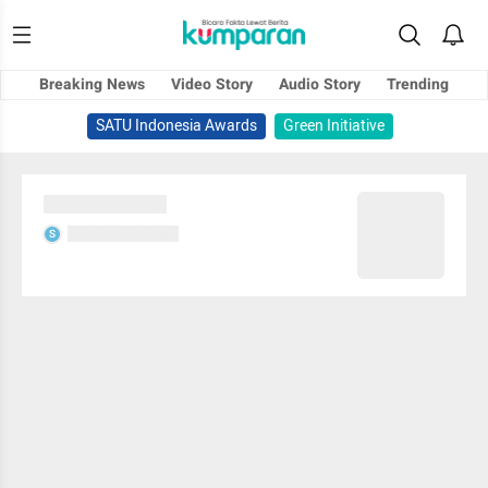
Breaking News
Video Story
Audio Story
Trending
SATU Indonesia Awards
Green Initiative
Sedang memuat...
Sedang memuat...
S