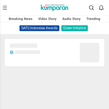
Breaking News
Video Story
Audio Story
Trending
SATU Indonesia Awards
Green Initiative
Sedang memuat...
Sedang memuat...
S