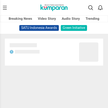
Breaking News
Video Story
Audio Story
Trending
SATU Indonesia Awards
Green Initiative
Sedang memuat...
Sedang memuat...
S