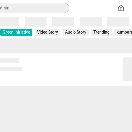
Loading
Loading
Loading
Loading
Loading
Green Initiative
Video Story
Audio Story
Trending
kumpar
 memuat...
ng memuat...