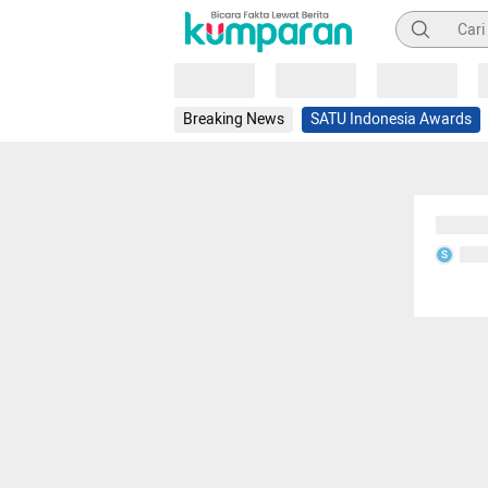
Pencarian
Loading
Loading
Loading
Breaking News
SATU Indonesia Awards
Sedang
Seda
S