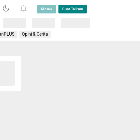
Masuk
Buat Tulisan
Loading
Loading
Lainnya
anPLUS
Opini & Cerita