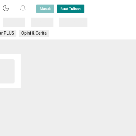
Masuk
Buat Tulisan
Loading
Loading
Lainnya
anPLUS
Opini & Cerita