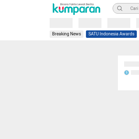
Pencarian
Loading
Loading
Loading
Breaking News
SATU Indonesia Awards
Sedang
Seda
S