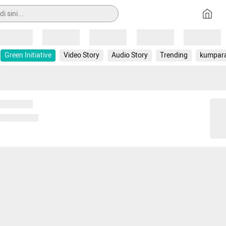
Loading
Loading
Loading
Loading
Loading
Green Initiative
Video Story
Audio Story
Trending
kumpar
 memuat...
ng memuat...